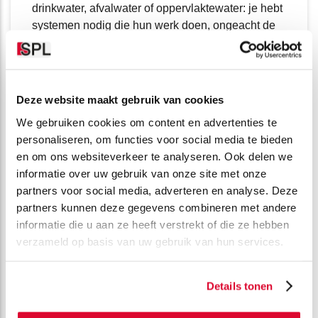
drinkwater, afvalwater of oppervlaktewater: je hebt
systemen nodig die hun werk doen, ongeacht de
omstandigheden.
Deze website maakt gebruik van cookies
We gebruiken cookies om content en advertenties te
Petrochemie
personaliseren, om functies voor social media te bieden
In de petrochemische sector zijn strikte
en om ons websiteverkeer te analyseren. Ook delen we
procesbeheersing en maximale veiligheid van
informatie over uw gebruik van onze site met onze
cruciaal belang. Je werkt in een dynamische
partners voor social media, adverteren en analyse. Deze
omgeving waar elke storing of afwijking grote
partners kunnen deze gegevens combineren met andere
gevolgen kan hebben voor zowel de veiligheid als
informatie die u aan ze heeft verstrekt of die ze hebben
de productiviteit. Daarom zijn betrouwbare en
verzameld op basis van uw gebruik van hun services.
flexibele systemen essentieel.
Details tonen
Marine & Offshore