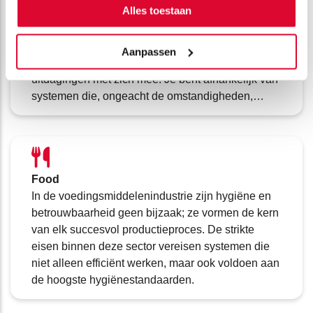
Alles toestaan
Mijlenver van de kust is betrouwbaarheid geen
randvoorwaarde, maar een absolute noodzaak.
Werken op een booreiland, constructieschip,
Aanpassen
kraanschip of productieplatform brengt unieke
uitdagingen met zich mee. Je bent afhankelijk van
systemen die, ongeacht de omstandigheden,
moeten blijven presteren. Denk aan
gecertificeerde, robuuste voedingssystemen en
besturingspanelen die speciaal zijn ontworpen
voor jouw specifieke omgeving.
Food
In de voedingsmiddelenindustrie zijn hygiëne en
betrouwbaarheid geen bijzaak; ze vormen de kern
van elk succesvol productieproces. De strikte
eisen binnen deze sector vereisen systemen die
niet alleen efficiënt werken, maar ook voldoen aan
de hoogste hygiënestandaarden.