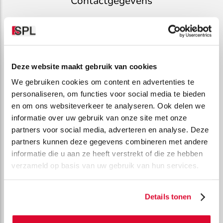
Contactgegevens
Scholten Panelen B.V.
Curacao 42
7332 BM APELDOORN
Algemeen:
+31 55 – 505 1441
Deze website maakt gebruik van cookies
Inkoop:
+31 55 – 303 4082
verkoop@scholtenpanelen.nl
We gebruiken cookies om content en advertenties te
inkoop@scholtenpanelen.nl
personaliseren, om functies voor social media te bieden
Sitemap
en om ons websiteverkeer te analyseren. Ook delen we
informatie over uw gebruik van onze site met onze
Home
partners voor social media, adverteren en analyse. Deze
Diensten
partners kunnen deze gegevens combineren met andere
Paneelbouw
informatie die u aan ze heeft verstrekt of die ze hebben
Sectoren
verzameld op basis van uw gebruik van hun services.
SPL kwaliteit
Over ons
Details tonen
Vacatures
Contact