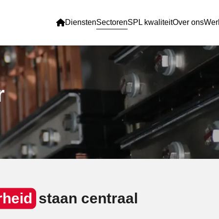
Diensten
Sectoren
SPL kwaliteit
Over ons
Werk
r
rheid
staan centraal