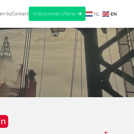
n bij
Contact
Vrijblijvende offerte
EN
NL
en