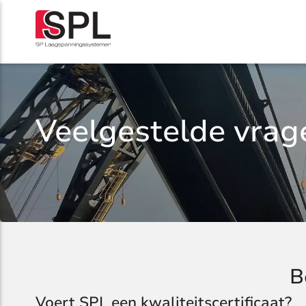
Veelgestelde vrag
B
Voert SPL een kwaliteitscertificaat?