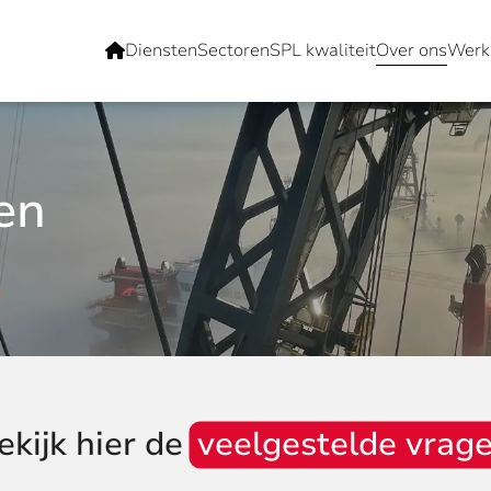
Diensten
Sectoren
SPL kwaliteit
Over ons
Werke
en
ekijk hier de
veelgestelde vrag