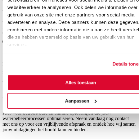
maar een absolute noodzaak. Werken op een booreiland,
websiteverkeer te analyseren. Ook delen we informatie over
constructieschip, kraanschip of productieplatform brengt unieke
gebruik van onze site met onze partners voor social media,
uitdagingen met zich mee. Je bent afhankelijk van systemen die,
ongeacht de omstandigheden, moeten blijven presteren. Denk aan
adverteren en analyse. Deze partners kunnen deze gegeven
gecertificeerde, robuuste voedingssystemen en besturingspanelen die
combineren met andere informatie die u aan ze heeft verstrek
speciaal zijn ontworpen voor jouw specifieke omgeving.
die ze hebben verzameld op basis van uw gebruik van hun
services.
Food
Details ton
In de voedingsmiddelenindustrie zijn hygiëne en betrouwbaarheid
geen bijzaak; ze vormen de kern van elk succesvol productieproces.
De strikte eisen binnen deze sector vereisen systemen die niet alleen
efficiënt werken, maar ook voldoen aan de hoogste
Alles toestaan
hygiënestandaarden.
Neem
contact
op
Aanpassen
Kies voor betrouwbare en slimme oplossingen die jouw
waterbeheerprocessen optimaliseren. Neem vandaag nog contact
met ons op voor een vrijblijvende afspraak en ontdek hoe wij samen
jouw uitdagingen het hoofd kunnen bieden.