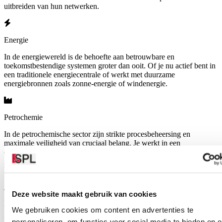
uitbreiden van hun netwerken.
Energie
In de energiewereld is de behoefte aan betrouwbare en
toekomstbestendige systemen groter dan ooit. Of je nu actief bent in
een traditionele energiecentrale of werkt met duurzame
energiebronnen zoals zonne-energie of windenergie.
Petrochemie
In de petrochemische sector zijn strikte procesbeheersing en
maximale veiligheid van cruciaal belang. Je werkt in een
dynamische omgeving waar elke storing of afwijking grote
gevolgen kan hebben voor zowel de veiligheid als de productiviteit.
Daarom zijn betrouwbare en flexibele systemen essentieel.
Deze website maakt gebruik van cookies
Marine & Offshore
We gebruiken cookies om content en advertenties te
Mijlenver van de kust is betrouwbaarheid geen randvoorwaarde,
personaliseren, om functies voor social media te bieden en 