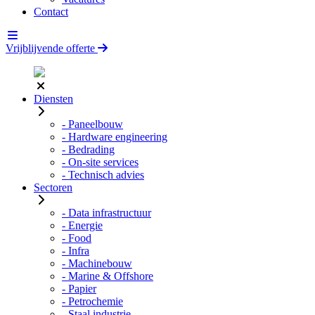
Contact
Vrijblijvende offerte
Diensten
- Paneelbouw
- Hardware engineering
- Bedrading
- On-site services
- Technisch advies
Sectoren
- Data infrastructuur
- Energie
- Food
- Infra
- Machinebouw
- Marine & Offshore
- Papier
- Petrochemie
- Staal industrie