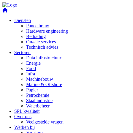
Diensten
Paneelbouw
Hardware engineering
Bedrading
On-site services
Technisch advies
Sectoren
Data infrastructuur
Energie
Food
Infra
Machinebouw
Marine & Offshore
Papier
Petrochemie
Staal industrie
Waterbeheer
SPL kwaliteit
Over ons
Veelgestelde vragen
Werken bij
Vacatures