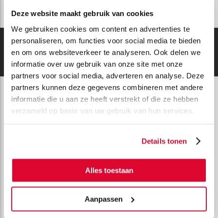
Deze website maakt gebruik van cookies
We gebruiken cookies om content en advertenties te
personaliseren, om functies voor social media te bieden
en om ons websiteverkeer te analyseren. Ook delen we
informatie over uw gebruik van onze site met onze
partners voor social media, adverteren en analyse. Deze
partners kunnen deze gegevens combineren met andere
informatie die u aan ze heeft verstrekt of die ze hebben
verzameld op basis van uw gebruik van hun services.
Contactgegevens
Scholten Panelen B.V.
Details tonen
Curacao 42
7332 BM APELDOORN
Alles toestaan
Algemeen:
+31 55 – 505 1441
Inkoop:
+31 55 – 303 4082
verkoop@scholtenpanelen.nl
Aanpassen
inkoop@scholtenpanelen.nl