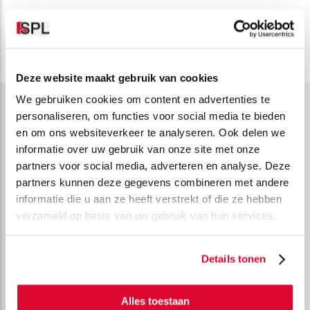
Deze website maakt gebruik van cookies
We gebruiken cookies om content en advertenties te
personaliseren, om functies voor social media te bieden
Solliciteren?
en om ons websiteverkeer te analyseren. Ook delen we
Ben jij de Bedradingsmonteur die we zoeken? Vul dan
informatie over uw gebruik van onze site met onze
hieronder het formulier in! Acquisitie naar aanleiding van
partners voor social media, adverteren en analyse. Deze
deze vacature wordt niet op prijs gesteld.
partners kunnen deze gegevens combineren met andere
VOORNAAM
informatie die u aan ze heeft verstrekt of die ze hebben
verzameld op basis van uw gebruik van hun services.
(REQUIRED)
ACHTERNAAM
Details tonen
(REQUIRED)
EMAIL
Alles toestaan